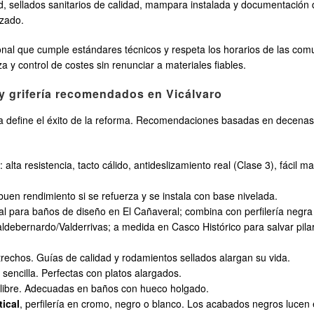
, sellados sanitarios de calidad, mampara instalada y documentación 
izado.
ional que cumple estándares técnicos y respeta los horarios de las co
a y control de costes sin renunciar a materiales fiables.
y grifería recomendados en Vicálvaro
ía define el éxito de la reforma. Recomendaciones basadas en decenas d
o
: alta resistencia, tacto cálido, antideslizamiento real (Clase 3), fácil
uen rendimiento si se refuerza y se instala con base nivelada.
eal para baños de diseño en El Cañaveral; combina con perfilería negra
ldebernardo/Valderrivas; a medida en Casco Histórico para salvar pila
rechos. Guías de calidad y rodamientos sellados alargan su vida.
 sencilla. Perfectas con platos alargados.
o libre. Adecuadas en baños con hueco holgado.
tical
, perfilería en cromo, negro o blanco. Los acabados negros luce