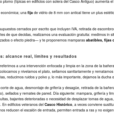
o o plomo (típicas en edificios con solera del Casco Antiguo) aumenta e
y económica; una
fija
de vidrio de 8 mm con antical tiene un plus estéti
stos cerrados por escrito que incluyen IVA, retirada de escombros 
antes de que decidas, realizamos una evaluación gratuita: medimos in s
eforzados o efecto piedra— y te proponemos mamparas
abatibles, fijas
 alcance real, límites y resultados
ferimos a una intervención enfocada y limpia en la zona de la bañera, 
 colocamos y nivelamos el plato, sellamos sanitariamente y rematamos 
rias, reducimos ruidos y polvo y, lo más importante, dejamos la ducha 
corte de agua, desmontaje de grifería y desagüe, retirada de la bañera
do), sellados y remates de pared. Día siguiente: mampara, grifería y lim
 ocultas, bajantes deterioradas o necesidad de desplazar tomas de agu
. En edificios veteranos del
Casco Histórico
, a veces conviene sustitu
finos reducen el escalón de entrada, permiten entrada a ras y no exigen