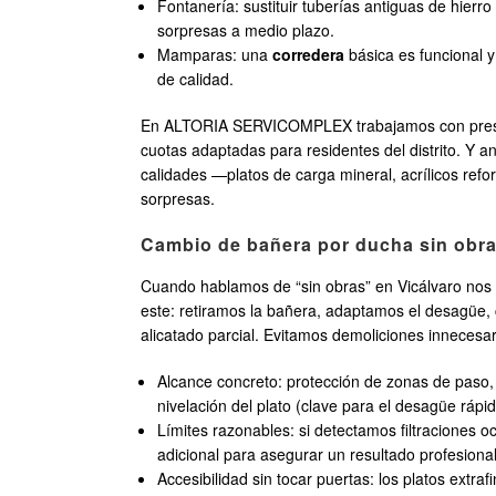
Fontanería: sustituir tuberías antiguas de hierr
sorpresas a medio plazo.
Mamparas: una
corredera
básica es funcional 
de calidad.
En ALTORIA SERVICOMPLEX trabajamos con presupue
cuotas adaptadas para residentes del distrito. Y 
calidades —platos de carga mineral, acrílicos r
sorpresas.
Cambio de bañera por ducha sin obras:
Cuando hablamos de “sin obras” en Vicálvaro nos re
este: retiramos la bañera, adaptamos el desagüe,
alicatado parcial. Evitamos demoliciones innecesa
Alcance concreto: protección de zonas de paso, 
nivelación del plato (clave para el desagüe rápi
Límites razonables: si detectamos filtraciones
adicional para asegurar un resultado profesional
Accesibilidad sin tocar puertas: los platos extra