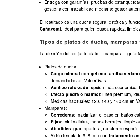
Entrega con garantías: pruebas de estanqueidad
gestiona con trazabilidad mediante gestor autor
El resultado es una ducha segura, estética y func
Cañaveral
. Ideal para quien busca rapidez, limpiez
Tipos de platos de ducha, mamparas 
La elección del conjunto plato + mampara + grifer
Platos de ducha:
Carga mineral con gel coat antibacterian
demandadas en Valderrivas.
Acrílico reforzado
: opción más económica, b
Efecto piedra o mármol
: línea premium, id
Medidas habituales: 120, 140 y 160 cm en Va
Mamparas:
Correderas
: maximizan el paso en baños est
Fijas
: minimalistas, menos herrajes, limpieza
Abatibles
: gran apertura, requieren espaci
Vidrio templado 6–8 mm con
tratamiento an