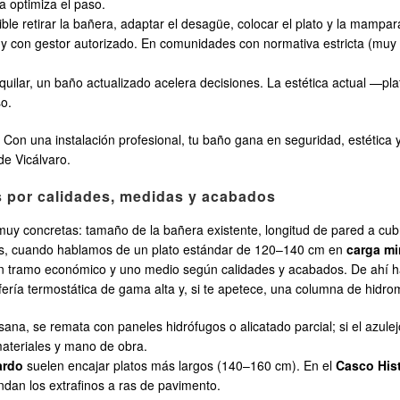
 optimiza el paso.
ble retirar la bañera, adaptar el desagüe, colocar el plato y la mampar
 y con gestor autorizado. En comunidades con normativa estricta (muy 
quilar, un baño actualizado acelera decisiones. La estética actual —plat
so.
”. Con una instalación profesional, tu baño gana en seguridad, estética 
de Vicálvaro.
s por calidades, medidas y acabados
 muy concretas: tamaño de la bañera existente, longitud de pared a cubr
itúes, cuando hablamos de un plato estándar de 120–140 cm en
carga mi
ramo económico y uno medio según calidades y acabados. De ahí hacia
rifería termostática de gama alta y, si te apetece, una columna de hidro
 sana, se remata con paneles hidrófugos o alicatado parcial; si el azu
ateriales y mano de obra.
ardo
suelen encajar platos más largos (140–160 cm). En el
Casco His
ndan los extrafinos a ras de pavimento.