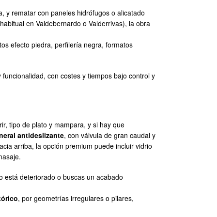
a, y rematar con paneles hidrófugos o alicatado
habitual en Valdebernardo o Valderrivas), la obra
os efecto piedra, perfilería negra, formatos
y funcionalidad, con costes y tiempos bajo control y
ir, tipo de plato y mampara, y si hay que
neral antideslizante
, con válvula de gran caudal y
 arriba, la opción premium puede incluir vidrio
masaje.
lejo está deteriorado o buscas un acabado
tórico
, por geometrías irregulares o pilares,