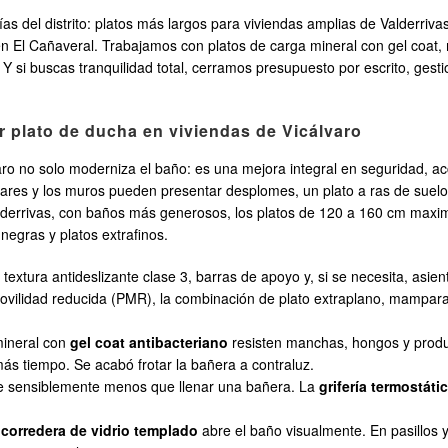
as del distrito: platos más largos para viviendas amplias de Valderriv
n El Cañaveral. Trabajamos con platos de carga mineral con gel coat, 
. Y si buscas tranquilidad total, cerramos presupuesto por escrito, ge
r plato de ducha en viviendas de Vicálvaro
o no solo moderniza el baño: es una mejora integral en seguridad, acce
lares y los muros pueden presentar desplomes, un plato a ras de suelo 
alderrivas, con baños más generosos, los platos de 120 a 160 cm maxim
negras y platos extrafinos.
textura antideslizante clase 3, barras de apoyo y, si se necesita, asien
vilidad reducida (PMR), la combinación de plato extraplano, mampara 
mineral con
gel coat antibacteriano
resisten manchas, hongos y produ
más tiempo. Se acabó frotar la bañera a contraluz.
me sensiblemente menos que llenar una bañera. La
grifería termostáti
 corredera de vidrio templado
abre el baño visualmente. En pasillos y 