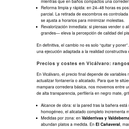
mientras que en baños compactos una corredera
Reforma limpia y rápida: en 24–48 horas es posi
parcial. La retirada de escombros es controlada
se ajusta a horarios para minimizar molestias.
Revalorización inmediata: si piensas vender o al
grandes— eleva la percepción de calidad del pi
En definitiva, el cambio no es solo “quitar y poner
una ejecución adaptada a la realidad constructiva 
Precios y costes en Vicálvaro: rango
En Vicálvaro, el precio final depende de variables
actualizar fontanería o alicatado. Para que te s
mampara corredera básica, nos movemos entre un t
de alta transparencia, perfilería en negro mate, g
Alcance de obra: si la pared tras la bañera está
homogéneo, el alicatado completo incrementa m
Medidas por zona: en
Valderrivas y Valdebern
abundan platos a medida. En
El Cañaveral
, ma