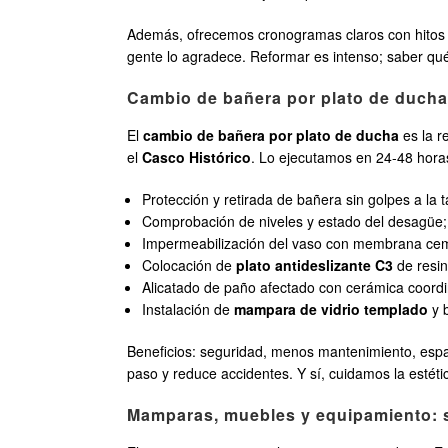
Además, ofrecemos cronogramas claros con hitos por 
gente lo agradece. Reformar es intenso; saber qué
Cambio de bañera por plato de ducha 
El
cambio de bañera por plato de ducha
es la r
el
Casco Histórico
. Lo ejecutamos en 24-48 hora
Protección y retirada de bañera sin golpes a la t
Comprobación de niveles y estado del desagüe; 
Impermeabilización del vaso con membrana cem
Colocación de
plato antideslizante C3
de resin
Alicatado de paño afectado con cerámica coordi
Instalación de
mampara de vidrio templado
y b
Beneficios: seguridad, menos mantenimiento, espac
paso y reduce accidentes. Y sí, cuidamos la estétic
Mamparas, muebles y equipamiento: s