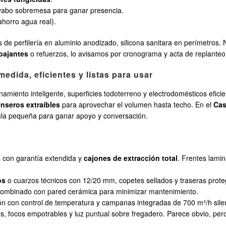
avabo sobremesa para ganar presencia.
horro agua real).
s de perfilería en aluminio anodizado, silicona sanitara en perímetros. 
bajantes
o refuerzos, lo avisamos por cronograma y acta de replanteo
edida, eficientes y listas para usar
amiento inteligente, superficies todoterreno y electrodomésticos efici
nseros extraíbles
para aprovechar el volumen hasta techo. En el
Cas
ula pequeña para ganar apoyo y conversación.
s con garantía extendida y
cajones de extracción total
. Frentes lami
os
o cuarzos técnicos con 12/20 mm, copetes sellados y traseras prot
ombinado con pared cerámica para minimizar mantenimiento.
n con control de temperatura y campanas integradas de 700 m³/h silen
s, focos empotrables y luz puntual sobre fregadero. Parece obvio, per