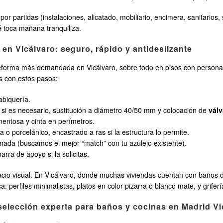
partidas (instalaciones, alicatado, mobiliario, encimera, sanitarios, s
 toca mañana tranquiliza.
en Vicálvaro: seguro, rápido y antideslizante
eforma más demandada en Vicálvaro, sobre todo en pisos con person
s con estos pasos:
abiquería.
si es necesario, sustitución a diámetro 40/50 mm y colocación de
válv
entosa y cinta en perímetros.
a o porcelánico, encastrado a ras si la estructura lo permite.
nada (buscamos el mejor “match” con tu azulejo existente).
arra de apoyo si la solicitas.
io visual. En Vicálvaro, donde muchas viviendas cuentan con baños de
a: perfiles minimalistas, platos en color pizarra o blanco mate, y grifer
elección experta para baños y cocinas en Madrid Vi