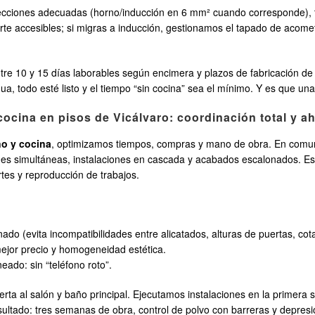
cciones adecuadas (horno/inducción en 6 mm² cuando corresponde), tier
corte accesibles; si migras a inducción, gestionamos el tapado de acom
ntre 10 y 15 días laborables según encimera y plazos de fabricación 
a, todo esté listo y el tiempo “sin cocina” sea el mínimo. Y es que una
ocina en pisos de Vicálvaro: coordinación total y ah
ño y cocina
, optimizamos tiempos, compras y mano de obra. En com
nes simultáneas, instalaciones en cascada y acabados escalonados. Est
tes y reproducción de trabajos.
nado (evita incompatibilidades entre alicatados, alturas de puertas, c
ejor precio y homogeneidad estética.
eado: sin “teléfono roto”.
ierta al salón y baño principal. Ejecutamos instalaciones en la primer
tado: tres semanas de obra, control de polvo con barreras y depresió