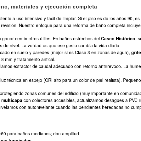
ño, materiales y ejecución completa
nte a uso intensivo y fácil de limpiar. Si el piso es de los años 90, e
 revisión. Nuestro enfoque para una reforma de baño completa incluye
a ganar centímetros útiles. En baños estrechos del
Casco Histórico
, 
os de nivel. La verdad es que ese gesto cambia la vida diaria.
ificado en suelo y paredes (mejor si es Clase 3 en zonas de agua),
grif
 8 mm y tratamiento antical.
nstalamos extractor de caudal adecuado con retorno antirrevoco. La h
uz técnica en espejo (CRI alto para un color de piel realista). Pequeño 
a, protegiendo zonas comunes del edificio (muy importante en comunid
n multicapa
con colectores accesibles, actualizamos desagües a PVC 
nivelamos con autonivelante cuando las pendientes heredadas no cump
0x60 para baños medianos; dan amplitud.
ores fungicidas
.