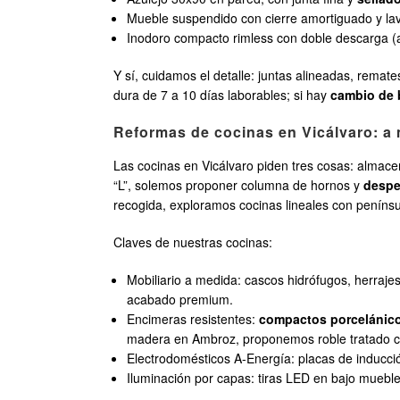
Mueble suspendido con cierre amortiguado y l
Inodoro compacto rimless con doble descarga (a
Y sí, cuidamos el detalle: juntas alineadas, remate
dura de 7 a 10 días laborables; si hay
cambio de 
Reformas de cocinas en Vicálvaro: a m
Las cocinas en Vicálvaro piden tres cosas: almacen
“L”, solemos proponer columna de hornos y
despe
recogida, exploramos cocinas lineales con peníns
Claves de nuestras cocinas:
Mobiliario a medida: cascos hidrófugos, herraje
acabado premium.
Encimeras resistentes:
compactos porcelánic
madera en Ambroz, proponemos roble tratado c
Electrodomésticos A-Energía: placas de inducció
Iluminación por capas: tiras LED en bajo mueble