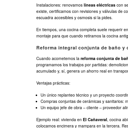
Instalaciones: renovamos
líneas eléctricas
con se
existe, certificamos con revisiones y válvulas de 
escuadra accesibles y osmosis si la pides.
En tiempos, una cocina completa suele requerir e
montaje para que cuando retiramos la cocina antigu
Reforma integral conjunta de baño y c
Cuando acometemos la
reforma conjunta de ba
programamos los trabajos por partidas: demolicio
acumulado y, sí, genera un ahorro real en transpor
Ventajas prácticas:
Un único replanteo técnico y un proyecto coordi
Compras conjuntas de cerámicas y sanitarios: m
Un equipo jefe de obra – cliente – proveedor alin
Ejemplo real: vivienda en
El Cañaveral
, cocina ab
colocamos encimera y mampara en la tercera. Resul