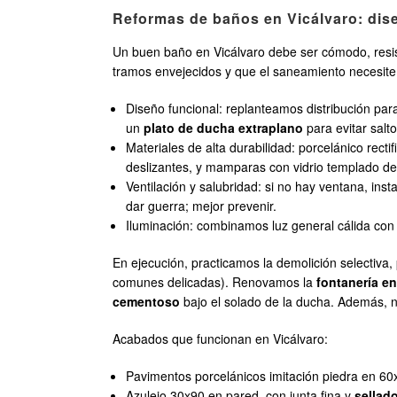
Reformas de baños en Vicálvaro: dise
Un buen baño en Vicálvaro debe ser cómodo, resiste
tramos envejecidos y que el saneamiento necesite
Diseño funcional: replanteamos distribución par
un
plato de ducha extraplano
para evitar salt
Materiales de alta durabilidad: porcelánico rect
deslizantes, y mamparas con vidrio templado de
Ventilación y salubridad: si no hay ventana, i
dar guerra; mejor prevenir.
Iluminación: combinamos luz general cálida con l
En ejecución, practicamos la demolición selectiv
comunes delicadas). Renovamos la
fontanería e
cementoso
bajo el solado de la ducha. Además, 
Acabados que funcionan en Vicálvaro:
Pavimentos porcelánicos imitación piedra en 6
Azulejo 30x90 en pared, con junta fina y
sellad