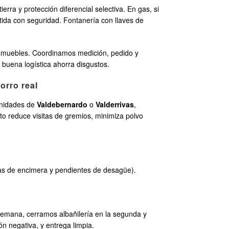
ra y protección diferencial selectiva. En gas, si
etida con seguridad. Fontanería con llaves de
de muebles. Coordinamos medición, pedido y
 buena logística ahorra disgustos.
orro real
unidades de
Valdebernardo
o
Valderrivas
,
o reduce visitas de gremios, minimiza polvo
otas de encimera y pendientes de desagüe).
a semana, cerramos albañilería en la segunda y
n negativa, y entrega limpia.