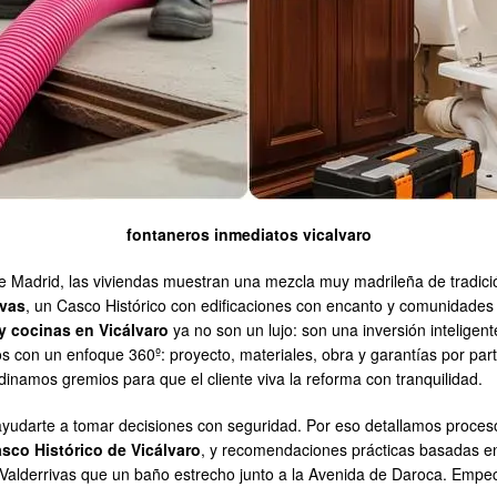
fontaneros inmediatos vicalvaro
 de Madrid, las viviendas muestran una mezcla muy madrileña de tradic
ivas
, un Casco Histórico con edificaciones con encanto y comunidade
y cocinas en Vicálvaro
ya no son un lujo: son una inversión inteligent
un enfoque 360º: proyecto, materiales, obra y garantías por partida
inamos gremios para que el cliente viva la reforma con tranquilidad.
y ayudarte a tomar decisiones con seguridad. Por eso detallamos proce
sco Histórico de Vicálvaro
, y recomendaciones prácticas basadas en
 Valderrivas que un baño estrecho junto a la Avenida de Daroca. Empe