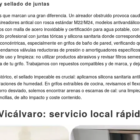
 y sellado de juntas
 que marcan una gran diferencia. Un aireador obstruido provoca caudal 
readores antical con rosca estándar M22/M24, modelos antivandálicos
los con malla de acero inoxidable y certificación para agua potable, co
do profesional con juntas tóricas y silicona sanitaria donde correspond
ncéntricas, especialmente en grifos de baño de pared, verificando qu
mendamos válvulas reductoras de presión o amortiguadores específicos
uso y limpieza: no utilizar productos abrasivos y revisar filtros seme
a de tu grifo. Trabajamos con repuestos compatibles y de marca, y deja
ico, el sellado impecable es crucial: aplicamos silicona sanitaria ant
ciones de humedad. En grifos extraíbles de cocina, revisamos el flexo
 chorro desviado, solemos encontrar arenas o escamas de cal: una limpie
illas, de alto impacto y coste contenido.
icálvaro: servicio local rápi