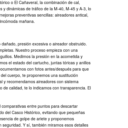
rico o El Cañaveral, la combinación de cal,
 y dinámicas de tráfico de la M-40, M-45 y A-3, lo
ejoras preventivas sencillas: aireadores antical,
ría incómoda mañana.
o dañado, presión excesiva o aireador obstruido.
completas. Nuestro proceso empieza con una
iguillos. Medimos la presión en la acometida y
os el estado del cartucho, juntas tóricas y anillos
. Documentamos con fotos antes/después para que
a del cuerpo, te proponemos una sustitución
ical y recomendamos aireadores con sistema
o de calidad, te lo indicamos con transparencia. El
l comparativas entre puntos para descartar
ndo del Casco Histórico, evitando que pequeñas
esencia de golpe de ariete y proponemos
on seguridad. Y sí, también miramos esos detalles