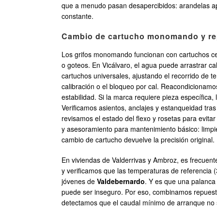
que a menudo pasan desapercibidos: arandelas apla
constante.
Cambio de cartucho monomando y rep
Los grifos monomando funcionan con cartuchos cer
o goteos. En Vicálvaro, el agua puede arrastrar
cartuchos universales, ajustando el recorrido de 
calibración o el bloqueo por cal. Reacondicionamo
estabilidad. Si la marca requiere pieza específica
Verificamos asientos, anclajes y estanqueidad tra
revisamos el estado del flexo y rosetas para evitar
y asesoramiento para mantenimiento básico: limpie
cambio de cartucho devuelve la precisión original.
En viviendas de Valderrivas y Ambroz, es frecuent
y verificamos que las temperaturas de referencia 
jóvenes de
Valdebernardo
. Y es que una palanca 
puede ser inseguro. Por eso, combinamos repuesto 
detectamos que el caudal mínimo de arranque no s