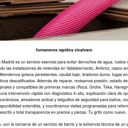
fontaneros rapidos vicalvaro
en Madrid es un servicio esencial para evitar derroches de agua, ruido
do las instalaciones de viviendas en Valdebernardo, Ambroz, casco ant
Atendemos goteos persistentes, caudal bajo, tiradores duros, fugas en l
s descalificados. Además de reparar, revisamos presión, estado de v
ginales y compatibles de primeras marcas (Roca, Grohe, Teka, Hansgroh
una intervención rápida con diagnóstico in situ, explicación clara de
cerámicos, aireadores antical y latiguillos de seguridad para baños, c
isponibilidad extendida, y coordinamos visitas programadas para refo
 escrito y total transparencia en precios y piezas. Tu grifo como nuevo,
o, con la cercanía de un servicio de barrio y la solvencia técnica de 