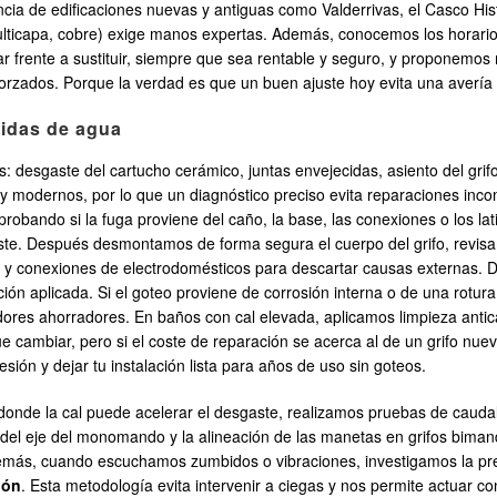
 de edificaciones nuevas y antiguas como Valderrivas, el Casco Histó
multicapa, cobre) exige manos expertas. Además, conocemos los horarios
 frente a sustituir, siempre que sea rentable y seguro, y proponemos m
 reforzados. Porque la verdad es que un buen ajuste hoy evita una ave
didas de agua
: desgaste del cartucho cerámico, juntas envejecidas, asiento del grif
 y modernos, por lo que un diagnóstico preciso evita reparaciones in
obando si la fuga proviene del caño, la base, las conexiones o los lat
xiste. Después desmontamos de forma segura el cuerpo del grifo, revisam
n y conexiones de electrodomésticos para descartar causas externas
ión aplicada. Si el goteo proviene de corrosión interna o de una rotur
eadores ahorradores. En baños con cal elevada, aplicamos limpieza ant
e cambiar, pero si el coste de reparación se acerca al de un grifo nuev
resión y dejar tu instalación lista para años de uso sin goteos.
onde la cal puede acelerar el desgaste, realizamos pruebas de cauda
 del eje del monomando y la alineación de las manetas en grifos bima
emás, cuando escuchamos zumbidos o vibraciones, investigamos la pr
ión
. Esta metodología evita intervenir a ciegas y nos permite actuar c