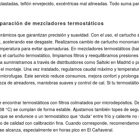
stadas, teflón envejecido, excéntricas mal alineadas. Todo suma para 
aración de mezcladores termostáticos
ámicos que garantizan precisión y suavidad. Con el uso, el cartucho 
 cal, acelerando ese desgaste. Realizamos cambio de cartucho monoma
temperatura para evitar quemaduras. En mezcladores termostáticos (bañ
s el cartucho termostático, limpiamos filtros y reequilibramos presion
, la suministramos a través de distribuidores como Saltoki en Madrid o 
s el montaje. Una vez instalado, regulamos caudal máximo y temperatura
 microfugas. Este servicio reduce consumos, mejora confort y prolonga la
za de aireadores, maniobras suaves y control de cal. Si tu termostát
e encontrar termostáticos con filtros colmatados por microdepósitos.
(38 °C) se cumplan de forma estable. Ajustamos también topes de segu
que se endurece o un termostático que “duda” entre frío y caliente no 
de calidad con calibración fina. Cuando corresponde, recomendamos ins
e alcanza, especialmente en horas pico en El Cañaveral.