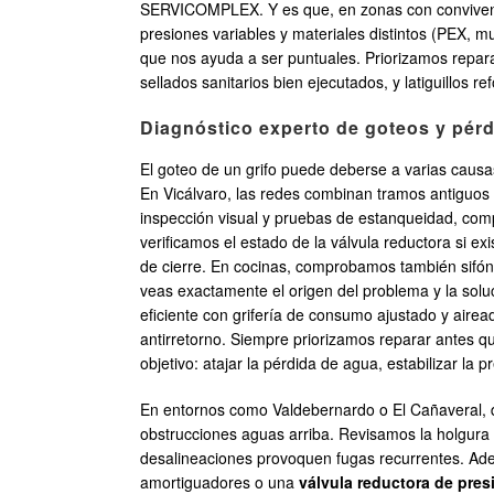
SERVICOMPLEX. Y es que, en zonas con convivencia
presiones variables y materiales distintos (PEX, 
que nos ayuda a ser puntuales. Priorizamos reparar
sellados sanitarios bien ejecutados, y latiguillos
Diagnóstico experto de goteos y pér
El goteo de un grifo puede deberse a varias causas
En Vicálvaro, las redes combinan tramos antiguos
inspección visual y pruebas de estanqueidad, compr
verificamos el estado de la válvula reductora si e
de cierre. En cocinas, comprobamos también sifó
veas exactamente el origen del problema y la soluc
eficiente con grifería de consumo ajustado y air
antirretorno. Siempre priorizamos reparar antes qu
objetivo: atajar la pérdida de agua, estabilizar la p
En entornos como Valdebernardo o El Cañaveral, d
obstrucciones aguas arriba. Revisamos la holgura
desalineaciones provoquen fugas recurrentes. Ad
amortiguadores o una
válvula reductora de pres