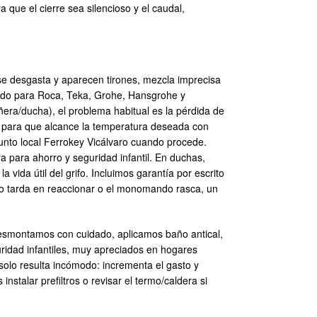
que el cierre sea silencioso y el caudal,
se desgasta y aparecen tirones, mezcla imprecisa
ndo para Roca, Teka, Grohe, Hansgrohe y
era/ducha), el problema habitual es la pérdida de
es para que alcance la temperatura deseada con
punto local Ferrokey Vicálvaro cuando procede.
 para ahorro y seguridad infantil. En duchas,
 vida útil del grifo. Incluimos garantía por escrito
ico tarda en reaccionar o el monomando rasca, un
 Desmontamos con cuidado, aplicamos baño antical,
ridad infantiles, muy apreciados en hogares
solo resulta incómodo: incrementa el gasto y
talar prefiltros o revisar el termo/caldera si